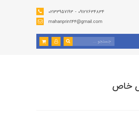
02133957193 - 09127634834
mahanprint44@gmail.com
ش خاص