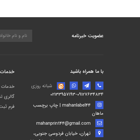
عضویت خبرنامه
با ما همراه باشید
خدمات 
شبانه روزی
خدمات م
02133957193-09127634834
گالری ت
mahanlabel44 | چاپ برچسب
فرم ثبت
ماهان
mahanprint44@gmail.com
تهران، خیابان فردوسی جنوبی،