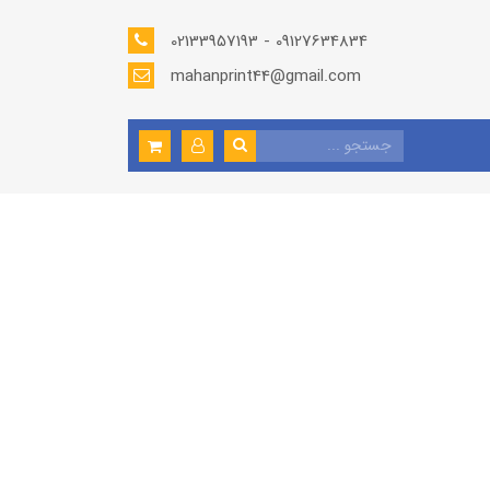
02133957193 - 09127634834
mahanprint44@gmail.com