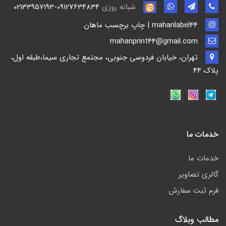
شبانه روزی
02133957193-09127634834
mahanlabel44 | چاپ برچسب ماهان
mahanprint44@gmail.com
تهران، خیابان فردوسی جنوبی، مجتمع تجاری سیما،طبقه اول،
پلاک 44
خدمات ما
خدمات ما
گالری تصاویر
فرم ثبت سفارش
مطالب وبلاگ