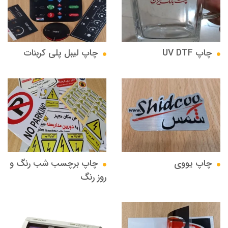
چاپ UV DTF
چاپ لیبل پلی کربنات
چاپ یووی
چاپ برچسب شب رنگ و
روز رنگ