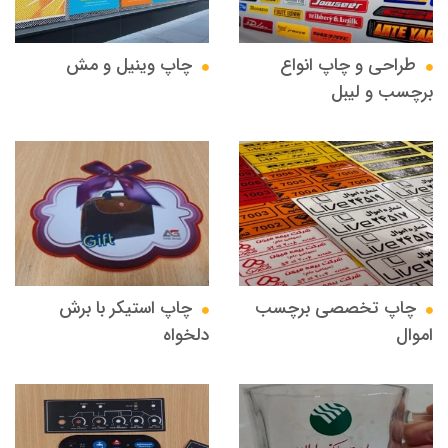
طراحی و چاپ انواع
چاپ وینیل و مش
برچسب و لیبل
چاپ تخصصی برچسب
چاپ استیکر با برش
اموال
دلخواه