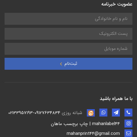
عضویت خبرنامه
ثبت‌نام
با ما همراه باشید
شبانه روزی
02133957193-09127634834
mahanlabel44 | چاپ برچسب ماهان
mahanprint44@gmail.com