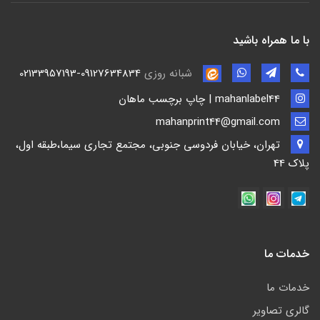
با ما همراه باشید
شبانه روزی
02133957193-09127634834
mahanlabel44 | چاپ برچسب ماهان
mahanprint44@gmail.com
تهران، خیابان فردوسی جنوبی، مجتمع تجاری سیما،طبقه اول،
پلاک 44
خدمات ما
خدمات ما
گالری تصاویر