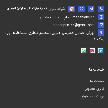
شبانه روزی
02133957193-09127634834
mahanlabel44 | چاپ برچسب ماهان
mahanprint44@gmail.com
تهران، خیابان فردوسی جنوبی، مجتمع تجاری سیما،طبقه اول،
پلاک 44
خدمات ما
خدمات ما
گالری تصاویر
فرم ثبت سفارش