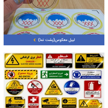
لیبل معکوس(پشت نما)