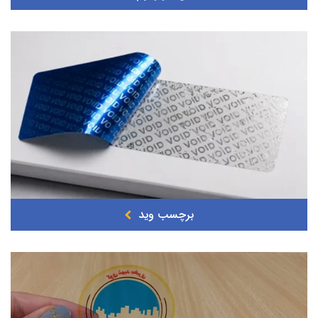
برچسب وید